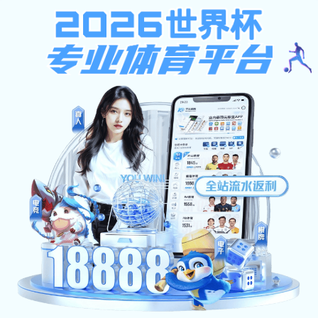
九游平台-九游(中国)一站式服务官方
网站
天工主页
学习进行时
九游平台-九游(中国)一站式服务官方网站:药学院召开20
近日，药学院顺利召开
2027
届毕业生
甜、常务副院长颜范勇教授、校团
辅导员、班导师，
2026
届毕业生代表及
2