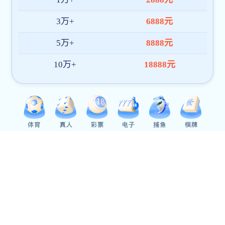
2026
届考研优秀学生代表聂欣悦结合自身备考经
长、“四有”优秀士兵余锡浩分享军营生
情。
会议最后，范甜作总结动员讲话
理性规划发展路径，合理选择多元方向
我，在不同赛道奋力拼搏、实现价值
此次就业动员暨志愿者欢送会，精准
形势、
了解
利好政策、汲取榜样
生实际需求，常态化开展简历指导
作，全力护航每一位药苑学子奔赴理想前程
（审稿：
药
学院
范甜
编辑：九游
图片来源：
药
学院