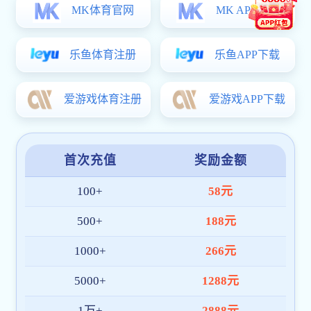
随后，范甜与石磊共同为
2026
年西部计划
一届志愿者扎根服务岗位、发挥专业才干
基层服务的成长与收获，为即将出征的学弟学
颜范勇结合当前整体就业环境与学生学业现状
工作；建议求职学子牢牢把握暑期实习黄金窗口期
板，为秋季求职蓄力赋能。
陈澄结合药学院
2026
届毕业生就业数据，
毕业生抢抓秋招、春招关键机遇
策、用好政策。
刘伯豪聚焦参军报国规划，全面解读大学
业、考公定向岗位等核心福利，明确
以热血青春守护家国。
教学管理负责同志王晓敏老师从学业保障角度
求，提醒全体毕业生严守学业规范