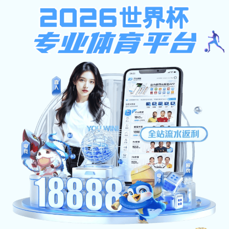
九游平台-九游(中国)一站式服务官方
网站
天工主页
学习进行时
九游平台-九游(中国)一站
“文明天津”微信公众号丨视
式服务官方网站:
九游平
台-九游(中国)一站式服务
“天津日报”微信公众号丨张工
官方网站
天津广播电视台丨瞄准具身
天工主页
学习进行时
津云丨我的长征日记：巍巍
首页首屏
天津新闻丨“一起去长征”研